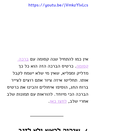
https://youtu.be/jVmk2YIxLcs
אין כמו להתחיל שנה קסומה עם 
ברכה 
קסומה
. כרטיס הברכה הזה הוא כל כך 
מדליק ומפליא, שאין מי שלא ישמח לקבל 
אותו. תחליטו איזה ציור אתם רוצים לצייר 
ברוח החג, הוסיפו איחולים והכינו את כרטיס 
הברכה הכי מיוחד. להוראות עם תמונות שלב 
אחרי שלב, 
לחצו כאן
.
4. שנהיה לראש ולא לזנב, 