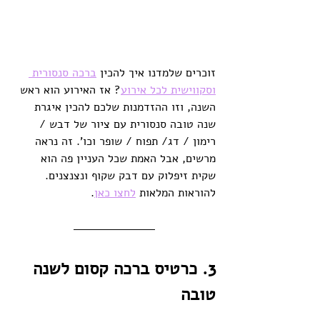
זוכרים שלמדנו איך להכין 
ברכה סנסורית 
וסקווישית לכל אירוע
? אז האירוע הוא ראש 
השנה, וזו ההזדמנות שלכם להכין איגרת 
שנה טובה סנסורית עם ציור של דבש / 
רימון / דג/ תפוח / שופר וכו'. זה נראה 
מרשים, אבל האמת שכל העניין פה הוא 
שקית זיפלוק עם דבק שקוף ונצנצנים. 
להוראות המלאות 
לחצו כאן
. 
3. כרטיס ברכה קסום לשנה 
טובה