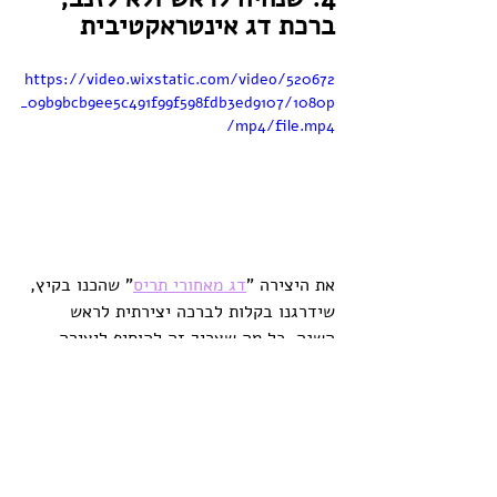
ברכת דג אינטראקטיבית
https://video.wixstatic.com/video/520672
_09b9bcb9ee5c491f99f598fdb3ed9107/1080p
/mp4/file.mp4
את היצירה "
דג מאחורי תריס
" שהכנו בקיץ, 
שידרגנו בקלות לברכה יצירתית לראש 
השנה. כל מה שצריך זה להוסיף ליצירה 
איחולים! להוראות המלאות 
לחצו כאן
.
שנה טובה! הכנתם אגרת חג לראש השנה?