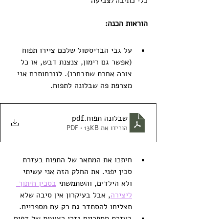
כלי כתיבה/צביעה
הוראות הכנה:
על גבי הבריסטול שלכם ציירו תפוח 
(אפשר גם רימון, צנצנת דבש, או כל 
צורה אחרת שתבחרו). לנוכחותכם אני 
מצרפת פה שבלונה לתפוח.
שבלונה תפוח
.pdf
הורידו את PDF • 13KB
חיתכו את המתאר של התפוח בעזרת 
סכין יפני. את החלק הזה אני עשיתי 
ולא הילדים, והשתמשתי 
בסכין חיתוך 
ליצירה
, אבל בעיקרון אין סיבה שלא 
תצליחו להסתדר גם רק עם מספריים.
בעזרת מספריים גזרו רצועות של דפים 