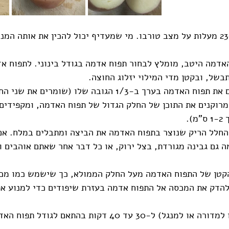
מחממים תנור ל-230 מעלות על מצב טורבו. מי שמעדיף יכול להכין את אותה המ
אדמה היטב, מומלץ לבחור תפוח אדמה בגודל בינוני. לתפוח אד
בשל, ובקטן מדי המילוי יזלוג החוצה. 
 בערך ב-1/3 הגובה שלו (שומרים את שני החלקים).
 מרוקנים את התוכן של החלק הגדול של תפוח האדמה, ומקפידים
).
החלל הריק שנוצר בתפוח האדמה את הביצה ומתבלים במלח. אם
 גם גבינה מגורדת, בצל ירוק, או כל דבר אחר שאתם אוהבים ו
קטן של התפוח האדמה מעל החלק הממולא, כך שישמש כמו מכס
להדק את המכסה אל התפוח אדמה בעזרת שיפודים כדי למנוע את
 ל-30 עד 40 דקות בהתאם לגודל תפוח האדמה. 