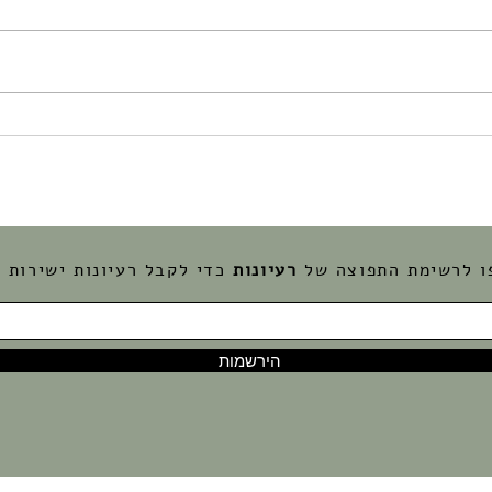
משה ב
פעילות לכבוד ל"ג בעומר - ניסוי
באש לילדים
ו לרשימת התפוצה של
רעיונות
כדי לקבל רעיונות ישירות ל
הירשמות