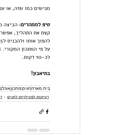
מגישים כמו שזה, או ע
טיפ לממהרים:
 הביצה מ
ל
על פי המתכון המקורי. ז
לכ-10 דקות.
בתיאבון! 
בית מארח
חגים
מתכון
אוכל
ב
רעיונות לפעילויות לחגים
רע