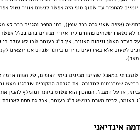
יומיים להתפזר עד שסוף סוף היה אפשר לנשום אוויר נטול אפר 
חושה (איפה שאני גרה בכל אופן), בתי הספר והגנים כבר לא מע
כבר לא נשארו שטחים פתוחים ליד אזורי מגורים בהם בכלל אפשר 
ל העדר העשן וזיהום האוויר, אין ל"ג בעומר שבו לא עולה בי 
כים לטעום אלא באירועים נדירים ביותר שבהם אנו יוצאים לקמפ
מאד). 
 שנזכרתי במאכל שהיינו מכינים בימי הצופים, של תפוח אדמה א
ביצה שמכניסים למדורה. את הגרסה המקורית שדרגנו מעט וביי
יתי, או על המנגל. המתכון הוא פשוט ביותר ומומלץ להכין אותו
ג בעומר, לבית מארח בנושא ל"ג בעומר, אבל גם סתם לארוחת ע
מה אינדיאני