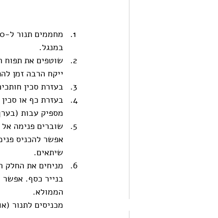
במנגל.
שוטפים את תפוח ה
ייקח הרבה זמן להת
בעזרת סכין חותכים את תפוח האדמה
בעזרת כף או סכין
מספיק עבות (בערך 1-2 ס”מ
שוברים פנימה אל 
אפשר להכניס פנימה
שיתאים.
מניחים את החלק ה
בנייר כסף. אפשר 
הממולא. 
מכניסים לתנור (או למדורה או למנגל)