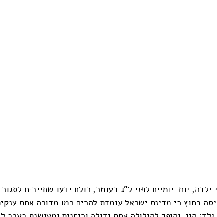
ילדה, יום-יומיים לפני ל"ג בעומר, כולם ידעו שחייבים לסגור 
סה בחוץ כי מדינת ישראל עומדת להריח כמו מדורה אחת ענקית
לדי הגן, והופך להילולה אחת גדולה וריחנית ומעושנת בערב ל"