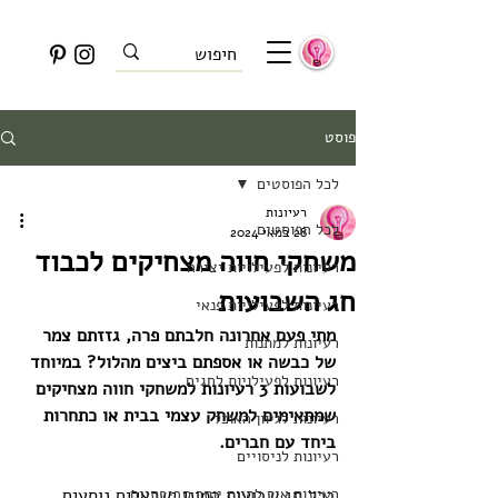
פוסט
לכל הפוסטים
רעיונות
לכל הפוסטים
28 במאי 2024
משחקי חווה מצחיקים לכבוד
רעיונות לפעילויות יצירה
חג השבועות
רעיונות לפעילויות פנאי
מתי פעם אחרונה חלבתם פרה, גזזתם צמר 
רעיונות למתנות
של כבשה או אספתם ביצים מהלול? במיוחד 
רעיונות לפעילויות לחגים
לשבועות 3 רעיונות למשחקי חווה מצחיקים 
שמתאימים למשחק עצמי בבית או כתחרות 
רעיונות לגיוון האוכל
ביחד עם חברים. 
רעיונות לניסויים
רעיונות איך להיות יותר סביבתיים
בכל חג שבועות המוני ישראלים נוסעים 