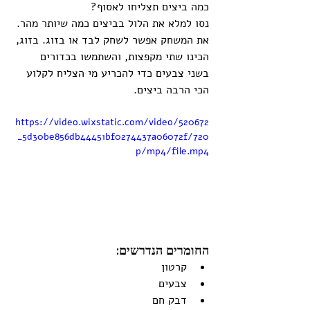
כמה ביצים תצליחו לאסוף?
נסו למלא את הלול בביצים כמה שיותר מהר. 
את המשחק אפשר לשחק לבד או בזוג. בזוג, 
הכינו שתי מקפצות, והשתמשו בכדורים 
בשני צבעים כדי להכריע מי הצליח לקלוע 
הכי הרבה ביצים. 
https://video.wixstatic.com/video/520672
_5d30be856db44451bf0274437a06072f/720
p/mp4/file.mp4
החומרים הנדרשים:
קרטון
צבעים
דבק חם