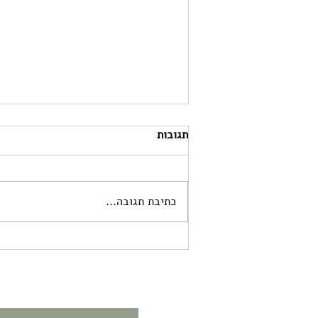
תגובות
כתיבת תגובה...
מפלצת במצולות - יצירה עם פנס