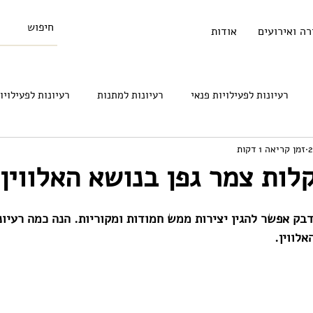
רה ואירועים
אודות
רעיונות לפעילויות פנאי
רעיונות למתנות
רעיונות לפעילויו
זמן קריאה 1 דקות
סויים
רעיונות איך להיות יותר סביבתיים
רעיונות לגידול ילדים
לות צמר גפן בנושא האלווין
דבק אפשר להגין יצירות ממש חמודות ומקוריות. הנה כמה רעיונו
לווין.