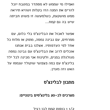
ואפילו מי שממש לא מסתדר במטבח יוכל 
להרים את המנה הזו בקלות ושהיא תיראה 
ממש מושקעת, כשלמעשה זו פשוט חביתה 
שיש בה גם קמח...
אפשר לאכול את הבלינצ'ס בלי כלום, עם 
ממרחים, עם גבינה נמסה, מתוק או מלוח כל 
אחד לפי העדפותיו. אצלנו בבית אנחנו 
אוכלים לרוב את הבלינצ'ס עם גבינה נמסה 
מגולגלת בפנים, ולקינוח אני מכינה לכל ילד 
בלינצ'ס עם כמה פצפוצי שוקולד שנמסו על 
האש וזה מעדן.
מתכון לבלינצ'ס
מצרכים לכ-20 בלינצ'סים בינוניים:
1/2 1 כוסות קמח לבן רגיל