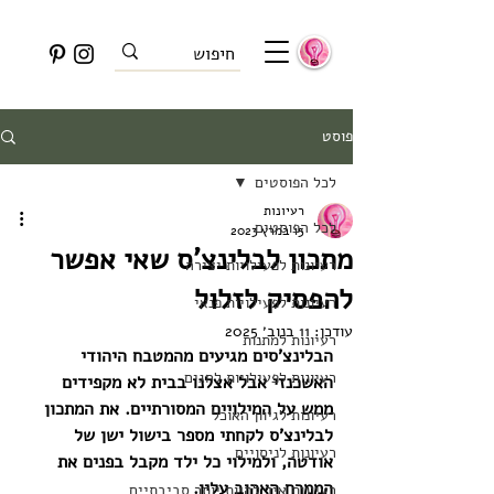
פוסט
לכל הפוסטים
רעיונות
לכל הפוסטים
15 במרץ 2023
מתכון לבלינצ'ס שאי אפשר
רעיונות לפעילויות יצירה
להפסיק לזלול
רעיונות לפעילויות פנאי
עודכן:
11 בנוב׳ 2025
רעיונות למתנות
הבלינצ'סים מגיעים מהמטבח היהודי 
רעיונות לפעילויות לחגים
האשכנזי אבל אצלנו בבית לא מקפידים 
ממש על המילויים המסורתיים. את המתכון 
רעיונות לגיוון האוכל
לבלינצ'ס לקחתי מספר בישול ישן של 
רעיונות לניסויים
אודטה, ולמילוי כל ילד מקבל בפנים את 
הממרח האהוב עליו. 
רעיונות איך להיות יותר סביבתיים