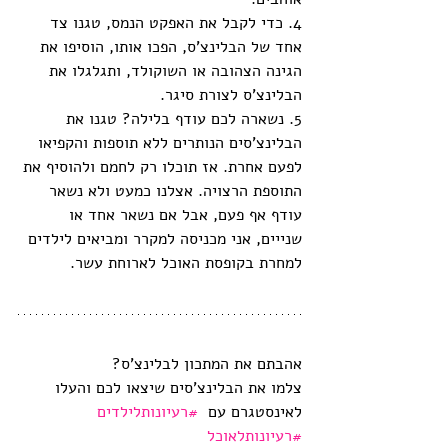
4. כדי לקבל את האפקט הנמס, טגנו צד 
אחד של הבלינצ'ס, הפכו אותו, הוסיפו את 
הגינה הצהובה או השוקולד, ותגלגלו את 
הבלינצ'ס לצורת סיגר. 
5. נשארה לכם עודף בלילה? טגנו את 
הבלינצ'סים הנותרים ללא תוספות והקפיאו 
לפעם אחרת. אז תוכלו רק לחמם ולהוסיף את 
התוספת הרצויה. אצלנו כמעט ולא נשאר 
עודף אף פעם, אבל אם נשאר אחד או 
שנייים, אני מכניסה למקרר ומביאים לילדים 
למחרת בקופסת האוכל לארוחת עשר. 
אהבתם את המתכון לבלינצ'ס? 
צלמו את הבלינצ'סים שיצאו לכם והעלו 
לאינסטגרם עם  
#רעיונותלילדים
#
רעיונותלאוכל 