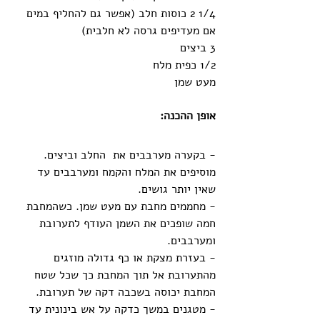
1/4 2 כוסות חלב (אפשר גם להחליף במים 
אם מעדיפים גרסה לא חלבית)
3 ביצים 
1/2 כפית מלח
מעט שמן
אופן ההכנה:
- בקערה מערבבים את  החלב וביצים. 
מוסיפים את המלח והקמח ומערבבים עד 
שאין יותר גושים.
- מחממים מחבת עם מעט שמן. כשהמחבת 
חמה שופכים את השמן העודף לתערובת 
ומערבבים.
- בעזרת מצקת או כף גדולה מוזגים 
מהתערובת אל תוך המחבת כך שכל שטח 
המחבת יכוסה בשכבה דקה של תערובת.
- מטגנים במשך כדקה על אש בינונית עד 