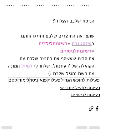
הניסוי שלכם הצליח?
שתפו את התוצרים שלכם ותייגו אותנו 
ב
אינסטגר
ם
#רעיונותלילדים
#
רעיונותלניסויים
אם תרצו שאשתף את התוצר שלכם עם 
הקהילה של 'רעיונות', שלחו לי 
למייל
 תמונה 
עם השם והגיל שלכם :)
פעילות לחופש הגדול
פעילות
פנאי
ניסוי
לימודי
קסם
רעיונות לפעילויות פנאי
רעיונות לניסויים