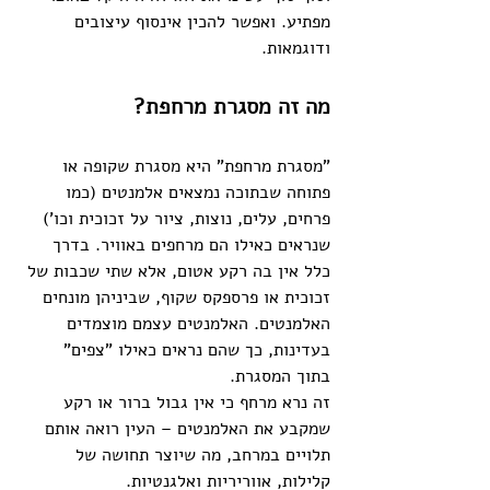
מפתיע. ואפשר להכין אינסוף עיצובים 
ודוגמאות. 
מה זה מסגרת מרחפת?
"מסגרת מרחפת" היא מסגרת שקופה או 
פתוחה שבתוכה נמצאים אלמנטים (כמו 
פרחים, עלים, נוצות, ציור על זכוכית וכו’) 
שנראים כאילו הם מרחפים באוויר. בדרך 
כלל אין בה רקע אטום, אלא שתי שכבות של 
זכוכית או פרספקס שקוף, שביניהן מונחים 
האלמנטים. האלמנטים עצמם מוצמדים 
בעדינות, כך שהם נראים כאילו "צפים" 
בתוך המסגרת.
זה נרא מרחף כי אין גבול ברור או רקע 
שמקבע את האלמנטים – העין רואה אותם 
תלויים במרחב, מה שיוצר תחושה של 
קלילות, אווריריות ואלגנטיות.