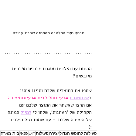
סבתא מאד התלהבה מהמתנה שהכנו עבורה
הכנתם עם הילדים מסגרת מרחפת מפרחים 
מיובשים?
שתפו את התוצרים שלכם ותייגו אותנו 
ב
אינסטגר
ם
#רעיונותלילדים
#רעיונותיצירה
אם תרצו שאשתף את התוצר שלכם עם 
הקהילה של 'רעיונות', שלחו לי 
למייל
 תמונה 
של היצירה שלכם  - עם שמות וגיל הילדים 
:)
פעילות לחופש הגדול
יצירה
פעילות
DIY
פנאי
בית מארח