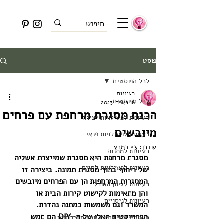
פוסט
לכל הפוסטים
רעיונות
לכל הפוסטים
16 באפר׳ 2023
הכנת מסגרת מרחפת עם פרחים
רעיונות לפעילויות יצירה
מיובשים
רעיונות לפעילויות פנאי
עודכן:
23 במרץ
רעיונות למתנות
מסגרת מרחפת היא מסגרת שמייצרת אשליה 
רעיונות לפעילויות לחגים
של ריחוף בתוך מסגרת תמונה. ביצירה זו 
המסגרות המרחפות הן עם הפרחים מיובשים 
רעיונות לגיוון האוכל
והן מתאימות לקישוט קירות הבית או 
רעיונות לניסויים
המשרד וגם משמשות כמתנה נהדרת. 
הפרוייקטים האלו של ה-DIY הם ממש 
רעיונות איך להיות יותר סביבתיים