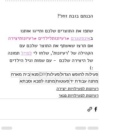
הכנתם בובת זחל?
שתפו את התוצרים שלכם ותייגו אותנו 
ב
אינסטגר
ם
#רעיונותלילדים
#רעיונותיצירה
אם תרצו שאשתף את התוצר שלכם עם 
הקהילה של 'רעיונות', שלחו לי 
למייל
 תמונה 
של היצירה שלכם  - עם שמות וגיל הילדים 
:)
פעילות לחופש הגדול
פעילות
DIY
פנאי
בית מארח
מתנה עבודת יד
פעוטות
מתנה לסבא וסבתא
רעיונות לפעילויות יצירה
רעיונות לפעילויות פנאי